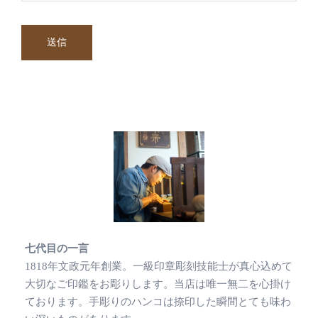
七代目の一言
1818年文政元年創業。一級印章彫刻技能士が真心込めて
大切なご印鑑をお彫りします。当店は唯一無二を心掛け
ております。手彫りのハンコは捺印した瞬間とても味わ