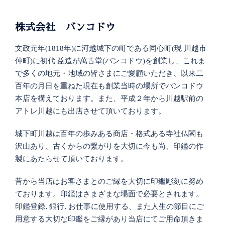
株式会社 バンコドウ
文政元年(1818年)に河越城下の町である同心町(現 川越市
仲町)に初代 益造が萬古堂(バンコドウ)を創業し、これま
で多くの地元・地域の皆さまにご愛顧いただき、以来二
百年の月日を重ねた現在も創業当時の場所でバンコドウ
本店を構えております。また、平成２年から川越駅前の
アトレ川越にも出店させて頂いております。
城下町川越は百年の歩みある商店・格式ある寺社仏閣も
沢山あり、古くからの繋がりを大切に今も尚、印鑑の作
製にあたらせて頂いております。
昔から当店はお客さまとのご縁を大切に印鑑彫刻に努め
ております。印鑑はさまざまな場面で必要とされます。
印鑑登録､銀行､お仕事に使用する、また人生の節目にご
用意する大切な印鑑をご縁があり当店にてご用命頂きま