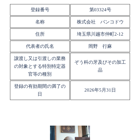
登録番号
第03324号
名称
株式会社 バンコドウ
住所
埼玉県川越市仲町2-12
代表者の氏名
岡野 行麻
譲渡し又は引渡しの業務
ぞう科の牙及びその加工
の対象とする特別特定器
品
官等の種別
登録の有効期間の満了の
2026年5月31日
日