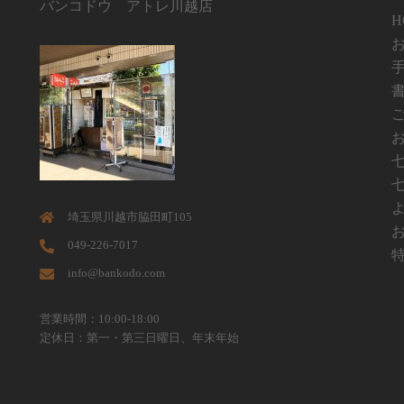
バンコドウ アトレ川越店
H
埼玉県川越市脇田町105
049-226-7017
info@bankodo.com
営業時間：10:00-18:00
定休日：第一・第三日曜日、年末年始