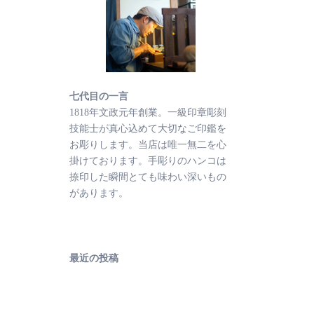
七代目の一言
1818年文政元年創業。一級印章彫刻
技能士が真心込めて大切なご印鑑を
お彫りします。当店は唯一無二を心
掛けております。手彫りのハンコは
捺印した瞬間とても味わい深いもの
があります。
最近の投稿