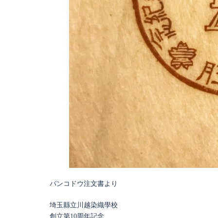
バンコドウ注文書より
埼玉縣立川越染織學校
創立第10周年記念