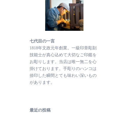
七代目の一言
1818年文政元年創業。一級印章彫刻
技能士が真心込めて大切なご印鑑を
お彫りします。当店は唯一無二を心
掛けております。手彫りのハンコは
捺印した瞬間とても味わい深いもの
があります。
最近の投稿