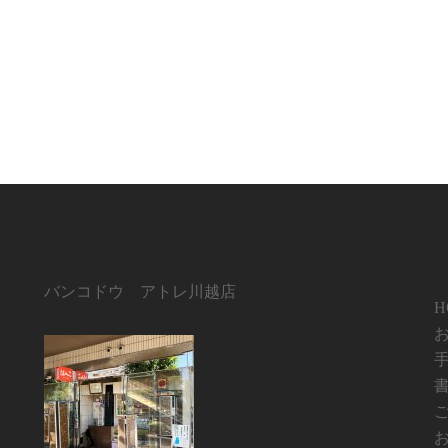
バンコドウ アトレ川越店
H